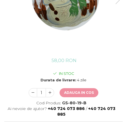
58,00 RON
IN STOC
Durata de livrare:
4 zile
ADAUGA IN COS
Cod Produs:
GS-80-19-B
Ai nevoie de ajutor?
+40 724 073 886
/
+40 724 073
885