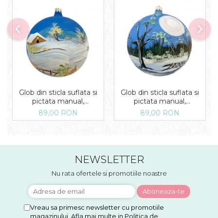
Glob din sticla suflata si
Glob din sticla suflata si
pictata manual,
pictata manual,
Argcoms, Fabrica lui Mos
Argcoms, Fabrica lui Mos
89,00 RON
89,00 RON
Craciun, Iarna pe ulita,
Craciun, Peisaj de iarna in
Multicolor, Fond albastru,
padure, Multicolor, Fond
120 mm, Sferic
albastru, 120 mm, Sferic
NEWSLETTER
Nu rata ofertele si promotiile noastre
Vreau sa primesc newsletter cu promotiile
magazinului. Afla mai multe in
Politica de