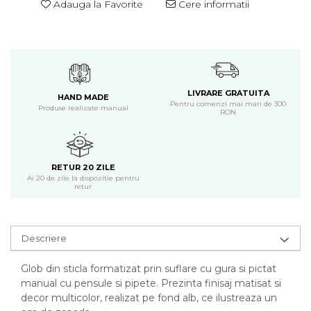
Adauga la Favorite
Cere informatii
LIVRARE GRATUITA
HAND MADE
Pentru comenzi mai mari de 300
Produse realizate manual
RON
RETUR 20 ZILE
Ai 20 de zile la dispozitie pentru
retur
Descriere
Glob din sticla formatizat prin suflare cu gura si pictat
manual cu pensule si pipete. Prezinta finisaj matisat si
decor multicolor, realizat pe fond alb, ce ilustreaza un