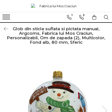
1
2
Globuri sferice
Seturi
Ø120
Sferice
Glob din sticla suflata si pictata manual,
Argcoms, Fabrica lui Mos Craciun,
Ø100
Ovale
Personalizabil, Om de zapada (2), Multicolor,
Fond alb, 80 mm, Sferic
Ø80
Ø70
Ø60
Conice
Ø55
Ø45
Martha Stewart
Jumbo