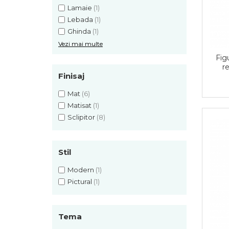
Lamaie
(1)
Lebada
(1)
Ghinda
(1)
Vezi mai multe
Fig
r
Finisaj
Fabr
Mat
(6)
Matisat
(1)
Sclipitor
(8)
Stil
Modern
(1)
Pictural
(1)
Tema