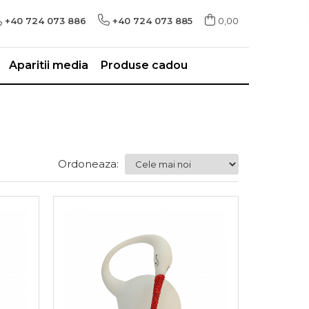
+40 724 073 886
+40 724 073 885
0,00
Aparitii media
Produse cadou
Ordoneaza: