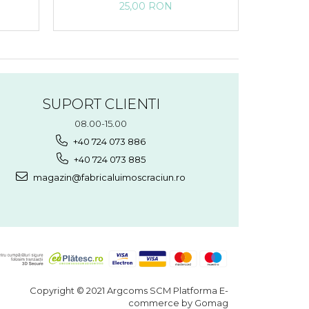
,
Craciun, Ursulet, Multicolor, Fond
25,00 RON
alb
SUPORT CLIENTI
08.00-15.00
+40 724 073 886
+40 724 073 885
magazin@fabricaluimoscraciun.ro
Copyright © 2021 Argcoms SCM
Platforma E-
commerce by Gomag