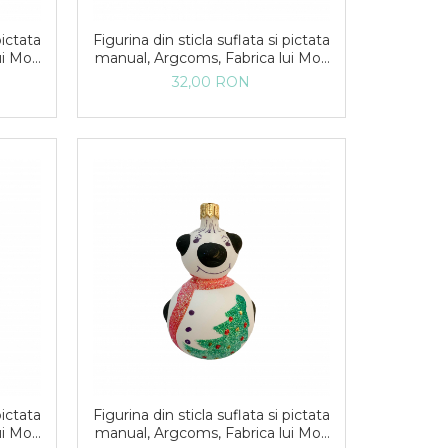
pictata
Figurina din sticla suflata si pictata
ui Mos
manual, Argcoms, Fabrica lui Mos
, Fond
Craciun, Ciuperca, Multicolor
32,00 RON
pictata
Figurina din sticla suflata si pictata
ui Mos
manual, Argcoms, Fabrica lui Mos