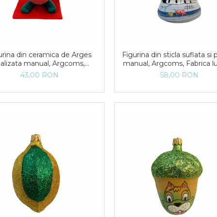
urina din ceramica de Arges
Figurina din sticla suflata si 
ealizata manual, Argcoms,
manual, Argcoms, Fabrica l
ica lui Mos Craciun, Spiridus
Craciun, Clopotel, Peisaj de 
43,00 RON
58,00 RON
cu glob
Multicolor