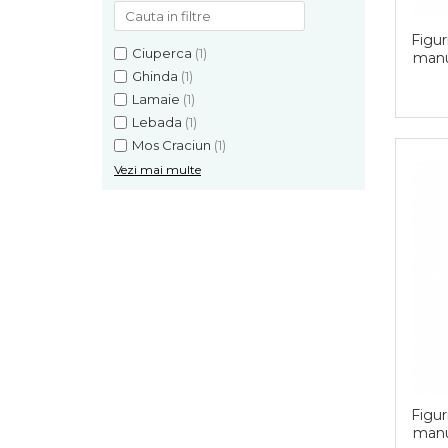
Figuri
Ciuperca
(1)
manu
Cra
Ghinda
(1)
Lamaie
(1)
Lebada
(1)
Mos Craciun
(1)
Vezi mai multe
Figuri
manu