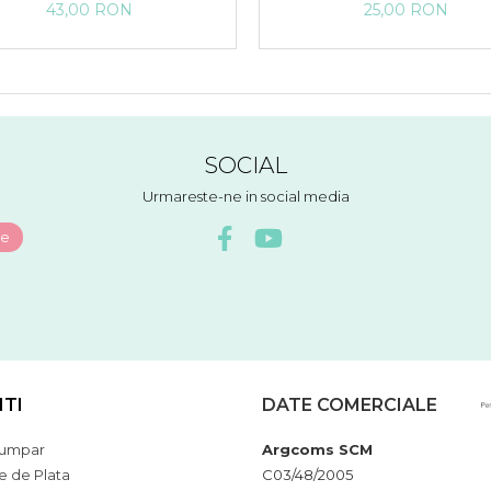
ciun, Multicolor, Fond rosu
Craciun, Om de zapada
43,00 RON
25,00 RON
Multicolor, Fond alb
SOCIAL
Urmareste-ne in social media
NTI
DATE COMERCIALE
umpar
Argcoms SCM
 de Plata
C03/48/2005