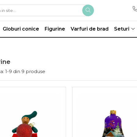
Globuri conice
Figurine
Varfuri de brad
Seturi
rine
a:
1-
9
din
9
produse