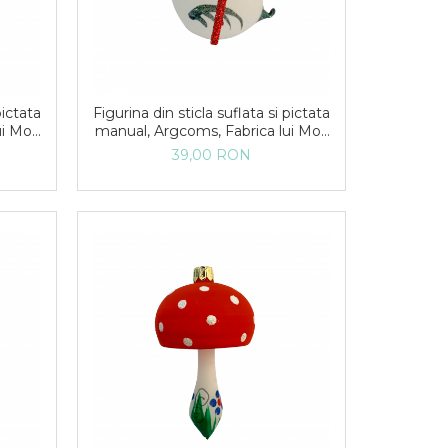
pictata
Figurina din sticla suflata si pictata
ui Mos
manual, Argcoms, Fabrica lui Mos
iarna,
Craciun, Lebada, Multicolor, Fond
39,00 RON
alb