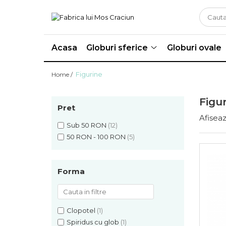
Globuri sferice
Seturi
Acasa
Globuri sferice
Globuri ovale
Ø120
Sferice
Ø100
Ovale
Figurine
Home /
Ø80
Ø70
Ø60
Figu
Pret
Conice
Afiseaz
Ø55
Sub 50 RON
(12)
50 RON - 100 RON
(5)
Ø45
Martha Stewart
Jumbo
Forma
Clopotel
(1)
Spiridus cu glob
(1)