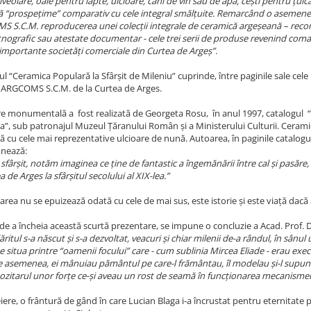
veolare, oale pentru lapte, ulcioare, căni de vin sau de apă, cești pentru țuică
 “prospețime” comparativ cu cele integral smălțuite. Remarcând o asemenea
 S.C.M. reproducerea unei colecții integrale de ceramică argeșeană – recon
etnografic sau atestate documentar - cele trei serii de produse revenind com
 importante societăți comerciale din Curtea de Argeș”.
l “Ceramica Populară la Sfârșit de Mileniu” cuprinde, între paginile sale cele
 ARGCOMS S.C.M. de la Curtea de Arges.
re monumentală a fost realizată de Georgeta Rosu, în anul 1997, catalogul “
”, sub patronajul Muzeul Țăranului Român și a Ministerului Culturii. Cerami
ă cu cele mai reprezentative ulcioare de nună. Autoarea, în paginile catalogul
nează:
 sfârșit, notăm imaginea ce ține de fantastic a îngemănării între cal și pasăr
a de Arges la sfârșitul secolului al XIX-lea.”
rea nu se epuizează odată cu cele de mai sus, este istorie și este viață dacă 
 de a încheia această scurtă prezentare, se impune o concluzie a Acad. Prof. 
ăritul s-a născut și s-a dezvoltat, veacuri și chiar milenii de-a rândul, în sânu
e situa printre “oamenii focului” care - cum sublinia Mircea Eliade - erau exec
enea, ei mânuiau pământul pe care-l frământau, îl modelau și-l supuneau 
ozitarul unor forțe ce-și aveau un rost de seamă în funcționarea mecanismel
iere, o frântură de gând în care Lucian Blaga i-a încrustat pentru eternitate p