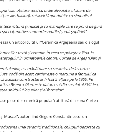
i sau oțetare verzi cu brâie alveolate, ulcioare de
ți, acvile, balauri), cațaveici împodobite cu simbolicul
ece rotund și ridicat și cu mânușile care se prind de gură
în special, motive zoomorfe: reptile (șerpi, șopârle)”.
nează un articol cu titlul “Ceramica Argeșeană sau dialogul
meniilor textil și ceramic. În ceea ce privește olăria, la
șteșugului în următoarele centre: Curtea de Argeș (Olari și
l olarilor, asemănătoare cu ceramica de la curtea
. Cuza Vodă din acest cartier este o mărturie a faptului că
că această construcție ar fi fost înălțată pe la 1300. Pe
 cu Biserica Olari, este datarea ei din secolul al XVII-lea.
ea spiritului locurilor și al formelor”.
ase piese de ceramică populară utilitară din zona Curtea
ș și Muscel”, autor fiind Grigore Constantinescu, un
oducerea unei ceramici tradiționale: chiupuri decorate cu