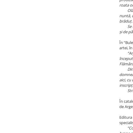
roata ol
Olăria 
nuntă, c
brăduț
Se deta
și de pâ
În “Bul
artei, 
“Ar
început
Flămânze
Din per
domneasc
aici, cu
inscripț
Strâns l
În cata
de Arge
Editura 
speciali
“Co