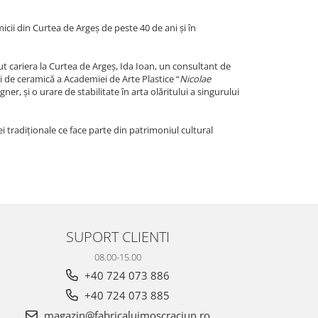
cii din Curtea de Argeș de peste 40 de ani și în
put cariera la Curtea de Argeș, Ida Ioan, un consultant de
iei de ceramică a Academiei de Arte Plastice “
Nicolae
r, și o urare de stabilitate în arta olăritului a singurului
ei tradiționale ce face parte din patrimoniul cultural
SUPORT CLIENTI
08.00-15.00
+40 724 073 886
+40 724 073 885
magazin@fabricaluimoscraciun.ro