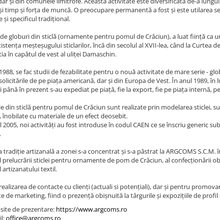
dar și din comunele limitrofe. Această activitate este diversificată de-a lung
ași timp și forța de muncă. O preocupare permanentă a fost și este utilarea 
 și specificul tradițional.
de globuri din sticlă (ornamente pentru pomul de Crăciun), a luat ființă ca ur
istența meșteșugului sticlarilor, încă din secolul al XVII-lea, când la Curtea de A
ia în capătul de vest al uliței Damaschin.
1988, se fac studii de fezabilitate pentru o nouă activitate de mare serie - gl
olicitările de pe piața americană, dar și din Europa de Vest. În anul 1989, în 
i până în prezent s-au expediat pe piață, fie la export, fie pe piața internă, p
le din sticlă pentru pomul de Crăciun sunt realizate prin modelarea sticlei, s
 înobilate cu materiale de un efect deosebit.
 2005, noi activități au fost introduse în codul CAEN ce se înscriu generic su
.
 tradiție artizanală a zonei s-a concentrat și s-a păstrat la ARGCOMS S.C.M. î
l prelucrării sticlei pentru ornamente de pom de Crăciun, al confecționării ob
 artizanatului textil.
realizarea de contacte cu clienți (actuali si potențiali), dar și pentru pro
te de marketing, fiind o prezență obișnuită la târgurile și expozițiile de profil 
ite de prezentare:
https://www.argcoms.ro
l:
office@argcoms.ro