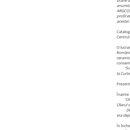
brane al
anumită
ARGCOMS
profil 
acestei
Catalogu
Centrul
O lucra
România
ceramic
consem
“În
la Curte
Prezenta
Înainte
“Ol
Olarul s
De asem
era dep
În înche