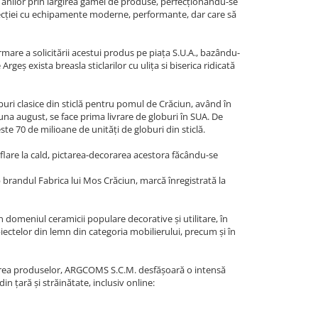
ul anilor prin lărgirea gamei de produse, perfecționându-se
secției cu echipamente moderne, performante, dar care să
mare a solicitării acestui produs pe piața S.U.A., bazându-
rgeș exista breasla sticlarilor cu ulița si biserica ridicată
oburi clasice din sticlă pentru pomul de Crăciun, având în
luna august, se face prima livrare de globuri în SUA. De
este 70 de milioane de unități de globuri din sticlă.
uflare la cald, pictarea-decorarea acestora făcându-se
b brandul Fabrica lui Mos Crăciun, marcă înregistrată la
n domeniul ceramicii populare decorative și utilitare, în
iectelor din lemn din categoria mobilierului, precum și în
movarea produselor, ARGCOMS S.C.M. desfășoară o intensă
din țară și străinătate, inclusiv online: