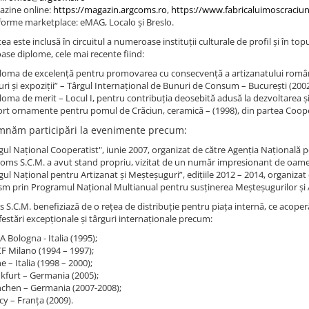
zine online:
https://magazin.argcoms.ro
,
https://www.fabricaluimoscraciun
forme marketplace: eMAG, Localo și Breslo.
ea este inclusă în circuitul a numeroase instituții culturale de profil și în t
se diplome, cele mai recente fiind:
loma de excelență pentru promovarea cu consecvență a artizanatului românes
uri și expoziții” – Târgul Internațional de Bunuri de Consum – București (2002
loma de merit – Locul I, pentru contribuția deosebită adusă la dezvoltarea ș
rt ornamente pentru pomul de Crăciun, ceramică – (1998), din partea Coope
năm participări la evenimente precum:
gul Național Cooperatist", iunie 2007, organizat de către Agenția Națională pe
oms S.C.M. a avut stand propriu, vizitat de un număr impresionant de oame
gul Național pentru Artizanat și Meșteșuguri”, edițiile 2012 – 2014, organiz
sm prin Programul Național Multianual pentru susținerea Meșteșugurilor și 
S.C.M. benefiziază de o rețea de distribuție pentru piața internă, ce acoperă 
festări excepționale și târguri internaționale precum:
A Bologna - Italia (1995);
 Milano (1994 – 1997);
e – Italia (1998 – 2000);
kfurt – Germania (2005);
chen – Germania (2007-2008);
y – Franța (2009).