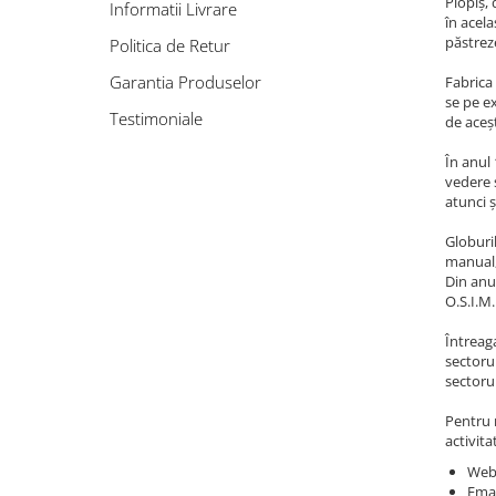
Plopiș, 
Informatii Livrare
în acel
păstreze
Politica de Retur
Garantia Produselor
Fabrica 
se pe ex
Testimoniale
de aceșt
În anul 
vedere s
atunci ș
Globuri
manual,
Din anul
O.S.I.M.
Întreaga
sectoru
sectorul
Pentru 
activita
Webs
Emai