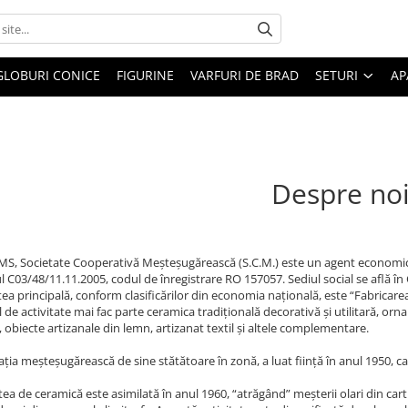
GLOBURI CONICE
FIGURINE
VARFURI DE BRAD
SETURI
AP
Despre no
, Societate Cooperativă Meșteșugărească (S.C.M.) este un agent economic cu 
C03/48/11.11.2005, codul de înregistrare RO 157057. Sediul social se află în Cur
atea principală, conform clasificărilor din economia națională, este “Fabrica
 de activitate mai fac parte ceramica tradițională decorativă și utilitară, orna
 obiecte artizanale din lemn, artizanat textil și altele complementare.
ia meșteșugărească de sine stătătoare în zonă, a luat ființă în anul 1950, ca 
tea de ceramică este asimilată în anul 1960, “atrăgând” meșterii olari din carti