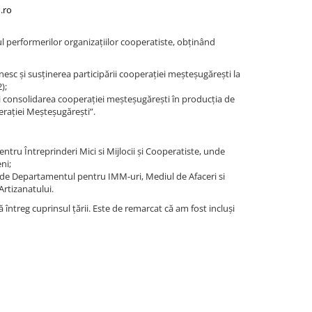
.ro
opul performerilor organizațiilor cooperatiste, obținând
c și susținerea participării cooperației meșteșugărești la
);
i consolidarea cooperației meșteșugărești în producția de
rației Meșteșugărești”.
ntru Întreprinderi Mici si Mijlocii și Cooperatiste, unde
ni;
at de Departamentul pentru IMM-uri, Mediul de Afaceri si
Artizanatului.
întreg cuprinsul țării. Este de remarcat că am fost incluși