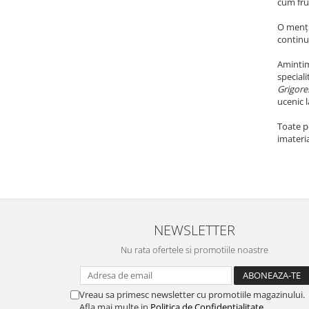
cum fru
O menți
continu
Amintim 
speciali
Grigore
ucenic 
Toate pe
imateria
NEWSLETTER
Nu rata ofertele si promotiile noastre
Vreau sa primesc newsletter cu promotiile magazinului.
Afla mai multe in
Politica de Confidentialitate