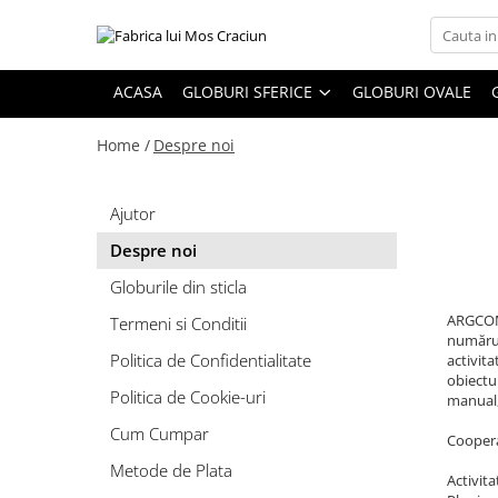
Globuri sferice
Seturi
ACASA
GLOBURI SFERICE
GLOBURI OVALE
Ø120
Sferice
Home /
Despre noi
Ø100
Ovale
Ø80
Ø70
Ajutor
Ø60
Conice
Despre noi
Ø55
Globurile din sticla
Ø45
ARGCOMS
Termeni si Conditii
Martha Stewart
numărul 
Politica de Confidentialitate
activit
Jumbo
obiectul
Politica de Cookie-uri
manual,
Cum Cumpar
Cooperaț
Metode de Plata
Activita