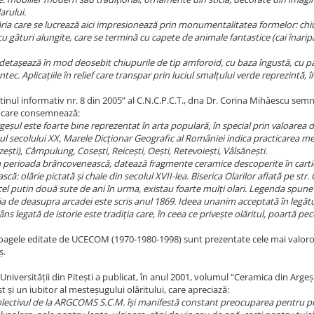
arului.
care se lucrează aici impresionează prin monumentalitatea formelor: chiupur
u gâturi alungite, care se termină cu capete de animale fantastice (cai înaripa
.
șează în mod deosebit chiupurile de tip amforoid, cu baza îngustă, cu pânt
ntec. Aplicațiile în relief care transpar prin luciul smalțului verde reprezintă, 
etinul informativ nr. 8 din 2005” al C.N.C.P.C.T., dna Dr. Corina Mihăescu sem
în care consemnează:
geșul este foarte bine reprezentat în arta populară, în special prin valoarea do
ul secolului XX, Marele Dicționar Geografic al României indica practicarea me
ști), Câmpulung, Cosești, Reicești, Oești, Retevoiești, Vâlsănești.
ioada brâncovenească, datează fragmente ceramice descoperite în cartieru
ă: olărie pictată și chale din secolul XVII-lea. Biserica Olarilor aflată pe str
 cel putin două sute de ani în urma, existau foarte mulți olari. Legenda spune 
ia de deasupra arcadei este scris anul 1869. Ideea unanim acceptată în legătură
egată de istorie este tradiția care, în ceea ce privește olăritul, poartă pecet
loagele editate de UCECOM (1970-1980-1998) sunt prezentate cele mai valoro
ș.
Universității din Pitești a publicat, în anul 2001, volumul “Ceramica din Arge
st și un iubitor al mesteșugului olăritului, care apreciază:
lectivul de la ARGCOMS S.C.M. își manifestă constant preocuparea pentru pr