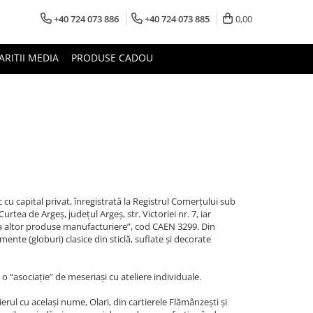
+40 724 073 886
+40 724 073 885
0,00
ARITII MEDIA
PRODUSE CADOU
i
capital privat, înregistrată la Registrul Comerțului sub
tea de Argeș, județul Argeș, str. Victoriei nr. 7, iar
rea altor produse manufacturiere”, cod CAEN 3299. Din
mente (globuri) clasice din sticlă, suflate și decorate
o “asociație” de meseriași cu ateliere individuale.
erul cu același nume, Olari, din cartierele Flămânzești și