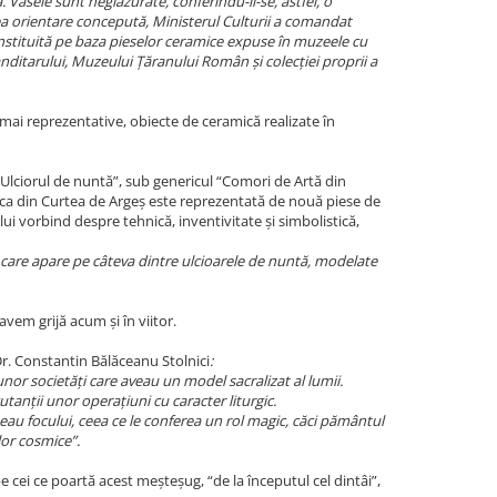
. Vasele sunt neglazurate, conferindu-li-se, astfel, o
 orientare concepută, Ministerul Culturii a comandat
stituită pe baza pieselor ceramice expuse în muzeele cu
anditarului, Muzeului
Țăranului Român și colecției proprii a
 mai reprezentative, obiecte de ceramică realizate în
Ulciorul de nuntă”, sub genericul “Comori de Artă din
ca din Curtea de Argeș este reprezentată de nouă piese de
ui vorbind despre tehnică, inventivitate și simbolistică,
e, care apare pe câteva dintre ulcioarele de nuntă, modelate
avem grijă acum și în viitor.
Dr. Constantin Bălăceanu Stolnici
:
l unor societăți care aveau un model sacralizat al lumii.
utanții unor operațiuni cu caracter liturgic.
focului, ceea ce le conferea un rol magic, căci pământul
or cosmice”.
e cei ce poartă acest meșteșug, “de la începutul cel dintâi”,