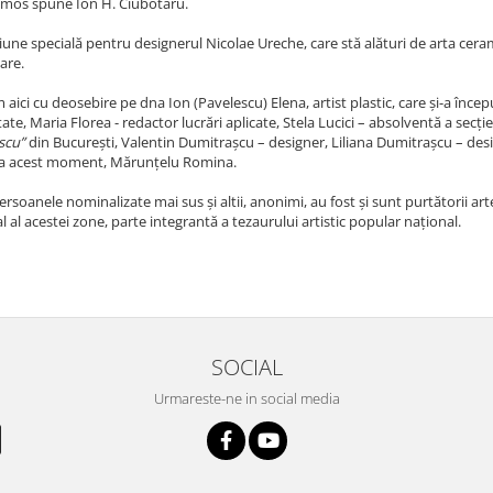
mos spune Ion H. Ciubotaru.
une specială pentru designerul Nicolae Ureche, care stă alături de arta cerami
are.
aici cu deosebire pe dna Ion (Pavelescu) Elena, artist plastic, care și-a înce
tate, Maria Florea - redactor lucrări aplicate, Stela Lucici – absolventă a secț
scu”
din București, Valentin Dumitrașcu – designer, Liliana Dumitrașcu – designe
la acest moment, Mărunțelu Romina.
rsoanele nominalizate mai sus și altii, anonimi, au fost și sunt purtătorii art
l al acestei zone, parte integrantă a tezaurului artistic popular național.
SOCIAL
Urmareste-ne in social media