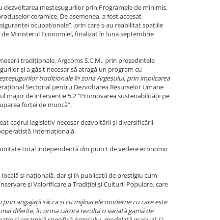
u dezvoltarea meșteșugurilor prin Programele de minimis,
produselor ceramice. De asemenea, a fost accesat
iguranței ocupaționale”, prin care s-au reabilitat spațiile
 de Ministerul Economiei, finalizat în luna septembrie
meserii tradiționale, Argcoms S.C.M., prin președintele
gurilor și a găsit necesar să atragă un program cu
eșteșugurilor tradiționale în zona Argeșului, prin implicarea
rațional Sectorial pentru Dezvoltarea Resurselor Umane
l major de intervenție 5.2 “Promovarea sustenabilității pe
cuparea forței de muncă”.
t cadrul legislativ necesar dezvoltării și diversificării
ooperatistă Internațională.
a unitate total independentă din punct de vedere economic
cală și națională, dar și în publicații de prestigiu cum
servare și Valorificare a Tradiției și Culturii Populare, care
in angajații săi ca și cu mijloacele moderne cu care este
e mai diferite, în urma cărora rezultă o variată gamă de
ație și ceramică specifică Argeșului, modelată manual, la