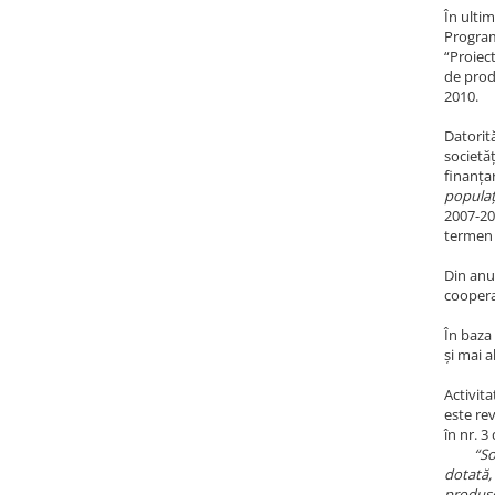
În ulti
Program
“Proiect
de prod
2010.
Datorit
societă
finanța
populați
2007-20
termen 
Din anul
coopera
În baza
și mai a
Activit
este rev
în nr. 
“So
dotată, 
produse