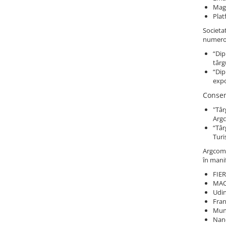
Maga
Plat
Societat
numeroa
“Dip
târg
“Dip
expo
Consem
"Târ
Argc
“Târ
Turi
Argcoms 
în mani
FIER
MACF
Udin
Fran
Mun
Nanc