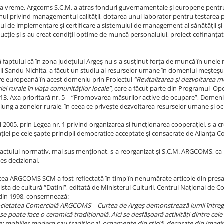
ma vreme, Argcoms S.C.M. a atras fonduri guvernamentale și europene pentr
ul privind managementul calității, dotarea unui laborator pentru testarea 
ul de implementare și certificare a sistemului de management al sănătății și s
ucție și s-au creat condiții optime de muncă personalului, proiect cofinanțat
ă faptului că în zona județului Argeș nu s-a susținut forța de muncă în unele 
ții Sandu Nichita, a făcut un studiu al resurselor umane în domeniul meșteșu
re europeană în acest domeniu prin Proiectul
“Revitalizarea și dezvoltarea m
ei rurale în viața comunităților locale”,
care a făcut parte din Programul Ope
13, Axa prioritară nr. 5 – “Promovarea măsurilor active de ocupare”, Domeniu
lung a zonelor rurale, în ceea ce privește dezvoltarea resurselor umane și o
 2005, prin Legea nr. 1 privind organizarea si funcționarea cooperației, s-a crea
ției pe cele șapte principii democratice acceptate și consacrate de Alianța C
 actului normativ, mai sus menționat, s-a reorganizat și S.C.M. ARGCOMS, c
les decizional.
atea ARGCOMS SCM a fost reflectată în timp în nenumărate articole din presa lo
ista de cultură “Datini”, editată de Ministerul Culturii, Centrul Național de Con
3 din 1998, consemnează:
cietatea Comercială ARGCOMS – Curtea de Argeș demonstrează lumii întregi pr
se poate face o ceramică tradițională. Aici se desfășoară activități dintre cel
: mobilier modern sau tradițional, ornamente din sticlă, decorate din imagin