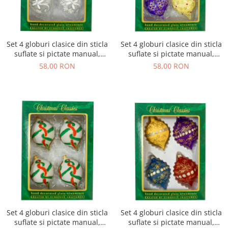
Set 4 globuri clasice din sticla
Set 4 globuri clasice din sticla
suflate si pictate manual,
suflate si pictate manual,
Argcoms, Fabrica lui Mos
Argcoms, Fabrica lui Mos
58,00 RON
58,00 RON
Craciun, Flori de gheata cu
Craciun, Model 1, Multicolore,
pictura, Albe, 70 mm, Ovale
70 mm, Ovale
Set 4 globuri clasice din sticla
Set 4 globuri clasice din sticla
suflate si pictate manual,
suflate si pictate manual,