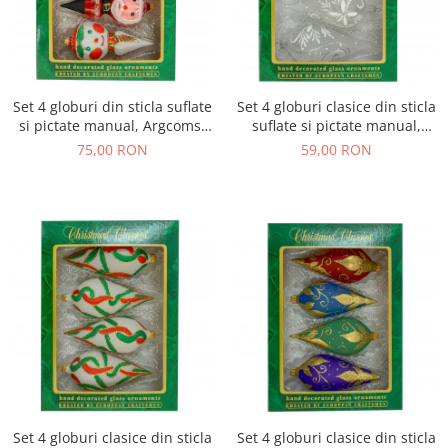
Set 4 globuri din sticla suflate
Set 4 globuri clasice din sticla
si pictate manual, Argcoms,
suflate si pictate manual,
Fabrica lui Mos Craciun,
Argcoms, Fabrica lui Mos
75,00 RON
59,00 RON
Figurine, Multicolore, 55 mm,
Craciun, Flori de gheata cu
Conice
pictura, Albe, 55 mm, Conice
Set 4 globuri clasice din sticla
Set 4 globuri clasice din sticla