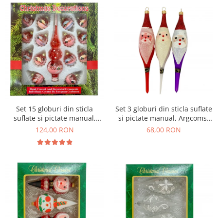
Set 15 globuri din sticla
Set 3 globuri din sticla suflate
suflate si pictate manual,
si pictate manual, Argcoms,
Argcoms, Fabrica lui Mos
Fabrica lui Mos Craciun,
124,00 RON
68,00 RON
Craciun, Peisaj de iarna,
Rosu/Alb/Mov, 45 mm, Conice
Multicolore, Fond rosu, 40
mm, Sferice