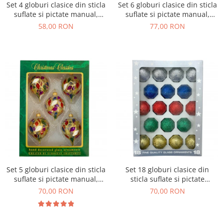
Set 4 globuri clasice din sticla
Set 6 globuri clasice din sticla
suflate si pictate manual,
suflate si pictate manual,
Argcoms, Fabrica lui Mos
Argcoms, Fabrica lui Mos
58,00 RON
77,00 RON
Craciun, Flori de gheata cu
Craciun, Vitralii, Multicolore,
pictura, Albe/Rosii, 70 mm,
45 mm, Conice
Ovale
Set 5 globuri clasice din sticla
Set 18 globuri clasice din
suflate si pictate manual,
sticla suflate si pictate
Argcoms, Fabrica lui Mos
manual, Argcoms, Fabrica lui
70,00 RON
70,00 RON
Craciun, Vitralii, Multicolore,
Mos Craciun, Multicolore, 40
60 mm, Ovale
mm, Sferice