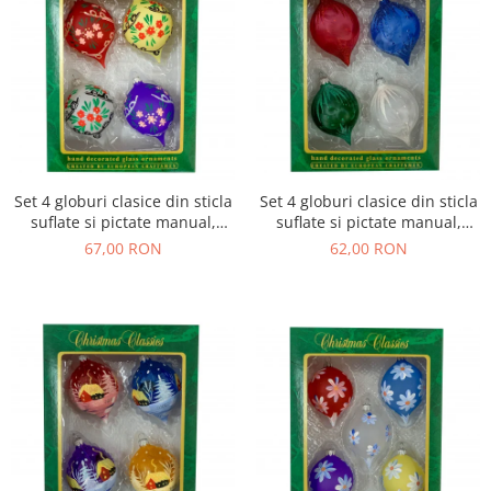
Set 4 globuri clasice din sticla
Set 4 globuri clasice din sticla
suflate si pictate manual,
suflate si pictate manual,
Argcoms, Fabrica lui Mos
Argcoms, Fabrica lui Mos
67,00 RON
62,00 RON
Craciun, Model 3, Multicolore,
Craciun, Flori de gheata,
70 mm, Ovale
Turturi, Multicolore, 70 mm,
Ovale