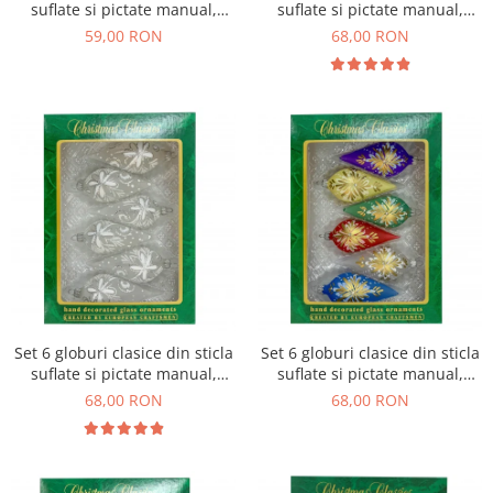
suflate si pictate manual,
suflate si pictate manual,
Argcoms, Fabrica lui Mos
Argcoms, Fabrica lui Mos
59,00 RON
68,00 RON
Craciun, Model 4, Multicolore,
Craciun, Ornament galben-
55 mm, Conice
auriu, Multicolore, 55 mm,
Conice
Set 6 globuri clasice din sticla
Set 6 globuri clasice din sticla
suflate si pictate manual,
suflate si pictate manual,
Argcoms, Fabrica lui Mos
Argcoms, Fabrica lui Mos
68,00 RON
68,00 RON
Craciun, Flori de gheata cu
Craciun, Model 1, Multicolore,
pictura, Albe, 45 mm, Conice
45 mm, Conice