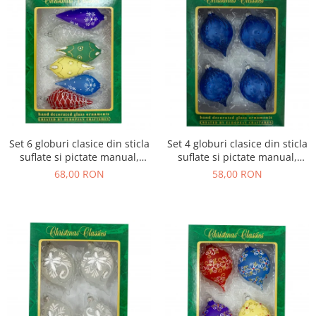
Set 6 globuri clasice din sticla
Set 4 globuri clasice din sticla
suflate si pictate manual,
suflate si pictate manual,
Argcoms, Fabrica lui Mos
Argcoms, Fabrica lui Mos
68,00 RON
58,00 RON
Craciun, Modele diverse,
Craciun, Flori de gheata,
Multicolore, 45 mm, Conice
Turturi, 70 mm, Ovale