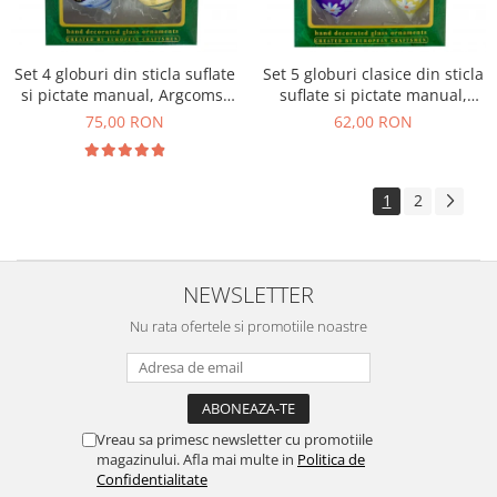
Set 4 globuri din sticla suflate
Set 5 globuri clasice din sticla
si pictate manual, Argcoms,
suflate si pictate manual,
Fabrica lui Mos Craciun,
Argcoms, Fabrica lui Mos
75,00 RON
62,00 RON
Peisaj de iarna, Multicolore,
Craciun, Model 3, Multicolore,
70 mm, Ovale
60 mm, Ovale
1
2
NEWSLETTER
Nu rata ofertele si promotiile noastre
Vreau sa primesc newsletter cu promotiile
magazinului. Afla mai multe in
Politica de
Confidentialitate