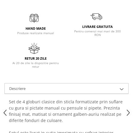
LIVRARE GRATUITA
HAND MADE
Pentru comenzi mai mari de 300
Produse realizate manual
RON
RETUR 20 ZILE
Ai 20 de zile la dispozitie pentru
retur
Descriere
Set de 4 globuri clasice din sticla formatizate prin suflare
cu gura si pictate manual cu pensule si pipete. Prezinta
finisaj mat, matisat si ornament galben-auriu realizat pe
diferite fonduri de culoare.
Setul este livrat in cutie imprimata cu cofrag interior