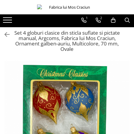
1
2
Globuri sferice
Seturi
Ø120
Sferice
Set 4 globuri clasice din sticla suflate si pictate
manual, Argcoms, Fabrica lui Mos Craciun,
Ø100
Ovale
Ornament galben-auriu, Multicolore, 70 mm,
Ovale
Ø80
Ø70
Ø60
Conice
Ø55
Ø45
Martha Stewart
Jumbo