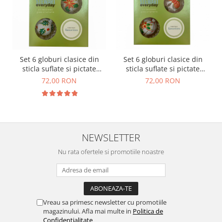
Set 6 globuri clasice din
Set 6 globuri clasice din
sticla suflate si pictate
sticla suflate si pictate
manual, Argcoms, Fabrica
manual, Argcoms, Fabrica
72,00 RON
72,00 RON
lui Mos Craciun, Martha
lui Mos Craciun, Martha
Stewart, Model 1,
Stewart, Model 2,
Multicolore, 60 mm, Sferice
Multicolore, 60 mm, Sferice
NEWSLETTER
Nu rata ofertele si promotiile noastre
Vreau sa primesc newsletter cu promotiile
magazinului. Afla mai multe in
Politica de
Confidentialitate