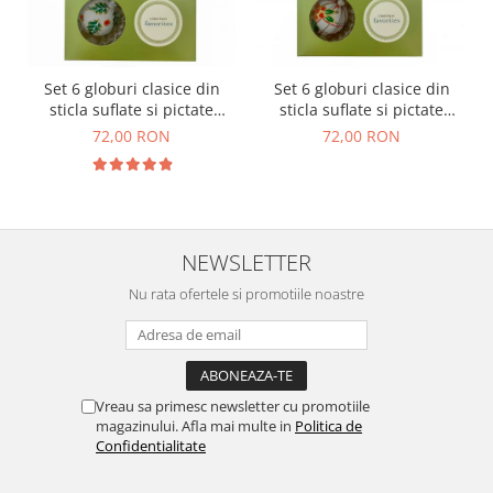
Set 6 globuri clasice din
Set 6 globuri clasice din
sticla suflate si pictate
sticla suflate si pictate
manual, Argcoms, Fabrica
manual, Argcoms, Fabrica
72,00 RON
72,00 RON
lui Mos Craciun, Martha
lui Mos Craciun, Martha
Stewart, Model 1,
Stewart, Model 2,
Multicolore, 60 mm, Sferice
Multicolore, 60 mm, Sferice
NEWSLETTER
Nu rata ofertele si promotiile noastre
Vreau sa primesc newsletter cu promotiile
magazinului. Afla mai multe in
Politica de
Confidentialitate