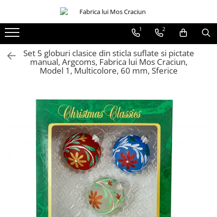
1
2
Globuri sferice
Seturi
Ø120
Sferice
Set 5 globuri clasice din sticla suflate si pictate
manual, Argcoms, Fabrica lui Mos Craciun,
Ø100
Ovale
Model 1, Multicolore, 60 mm, Sferice
Ø80
Ø70
Ø60
Conice
Ø55
Ø45
Martha Stewart
Jumbo