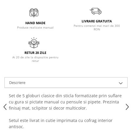
LIVRARE GRATUITA
HAND MADE
Pentru comenzi mai mari de 300
Produse realizate manual
RON
RETUR 20 ZILE
Ai 20 de zile la dispozitie pentru
retur
Descriere
Set de 5 globuri clasice din sticla formatizate prin suflare
cu gura si pictate manual cu pensule si pipete. Prezinta
finisaj mat, sclipitor si decor multicolor.
Setul este livrat in cutie imprimata cu cofrag interior
antisoc.