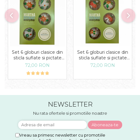
Set 6 globuri clasice din
Set 6 globuri clasice din
sticla suflate si pictate
sticla suflate si pictate
manual, Argcoms,
manual, Argcoms,
72,00 RON
72,00 RON
Fabrica lui Mos Craciun,
Fabrica lui Mos Craciun,
Martha Stewart, Model 1,
Martha Stewart, Model 2,
Multicolore, 60 mm,
Multicolore, 60 mm,
Sferice
Sferice
NEWSLETTER
Nu rata ofertele si promotiile noastre
Vreau sa primesc newsletter cu promotiile