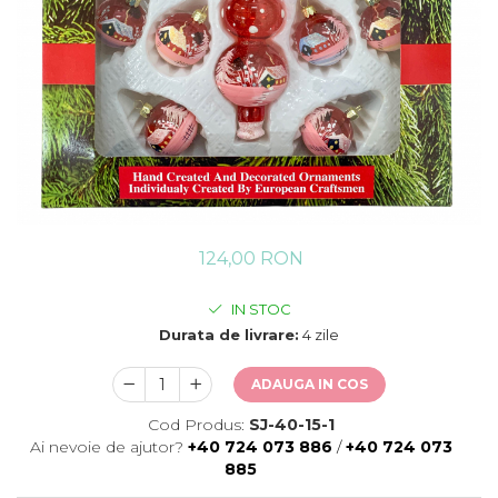
124,00 RON
IN STOC
Durata de livrare:
4 zile
ADAUGA IN COS
Cod Produs:
SJ-40-15-1
Ai nevoie de ajutor?
+40 724 073 886
/
+40 724 073
885