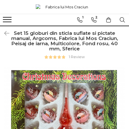
1
2
Globuri sferice
Seturi
Ø120
Sferice
Set 15 globuri din sticla suflate si pictate
manual, Argcoms, Fabrica lui Mos Craciun,
Ø100
Ovale
Peisaj de iarna, Multicolore, Fond rosu, 40
mm, Sferice
Ø80
Ø70
Ø60
1 Review
Conice
Ø55
Ø45
Martha Stewart
Jumbo