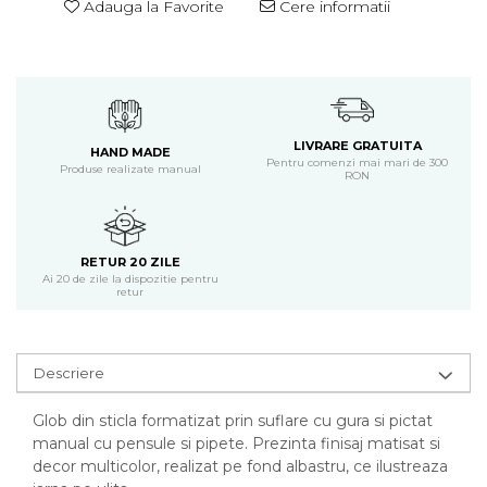
Adauga la Favorite
Cere informatii
LIVRARE GRATUITA
HAND MADE
Pentru comenzi mai mari de 300
Produse realizate manual
RON
RETUR 20 ZILE
Ai 20 de zile la dispozitie pentru
retur
Descriere
Glob din sticla formatizat prin suflare cu gura si pictat
manual cu pensule si pipete. Prezinta finisaj matisat si
decor multicolor, realizat pe fond albastru, ce ilustreaza