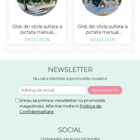
Glob din sticla suflata si
Glob din sticla suflata si
pictata manual,
pictata manual,
Argcoms, Fabrica lui Mos
Argcoms, Fabrica lui Mos
89,00 RON
89,00 RON
Craciun, Peisaj de iarna in
Craciun, Peisaj de iarna,
padure, Multicolor, Fond
Multicolor, 120 mm,
albastru, 120 mm, Sferic
Sferic
NEWSLETTER
Nu rata ofertele si promotiile noastre
Vreau sa primesc newsletter cu promotiile
magazinului. Afla mai multe in
Politica de
Confidentialitate
SOCIAL
Urmareste-ne in social media