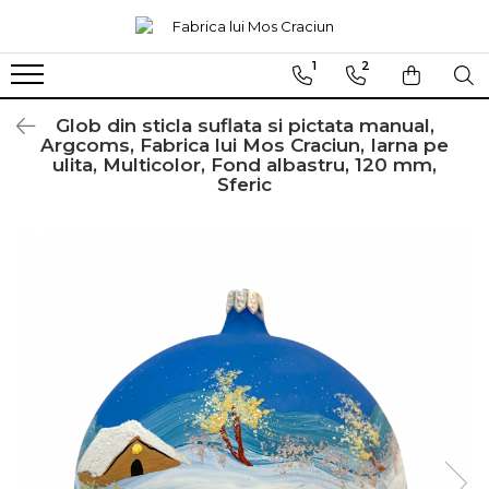
1
2
Globuri sferice
Seturi
Ø120
Sferice
Glob din sticla suflata si pictata manual,
Argcoms, Fabrica lui Mos Craciun, Iarna pe
Ø100
Ovale
ulita, Multicolor, Fond albastru, 120 mm,
Sferic
Ø80
Ø70
Ø60
Conice
Ø55
Ø45
Martha Stewart
Jumbo