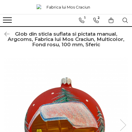
1
2
Globuri sferice
Seturi
Ø120
Sferice
Glob din sticla suflata si pictata manual,
Argcoms, Fabrica lui Mos Craciun, Multicolor,
Ø100
Ovale
Fond rosu, 100 mm, Sferic
Ø80
Ø70
Ø60
Conice
Ø55
Ø45
Martha Stewart
Jumbo