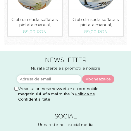
Glob din sticla suflata si
Glob din sticla suflata si
pictata manual,
pictata manual,
Argcoms, Fabrica lui Mos
Argcoms, Fabrica lui Mos
89,00 RON
89,00 RON
Craciun, Iarna pe ulita,
Craciun, Peisaj de iarna in
Multicolor, Fond albastru,
padure, Multicolor, Fond
120 mm, Sferic
albastru, 120 mm, Sferic
NEWSLETTER
Nu rata ofertele si promotiile noastre
Vreau sa primesc newsletter cu promotiile
magazinului. Afla mai multe in
Politica de
Confidentialitate
SOCIAL
Urmareste-ne in social media