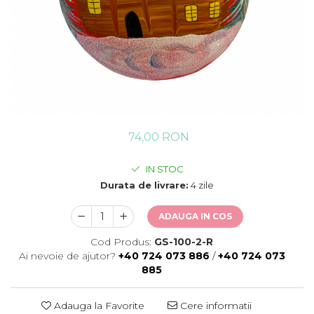
74,00 RON
IN STOC
Durata de livrare:
4 zile
ADAUGA IN COS
Cod Produs:
GS-100-2-R
Ai nevoie de ajutor?
+40 724 073 886
/
+40 724 073
885
Adauga la Favorite
Cere informatii