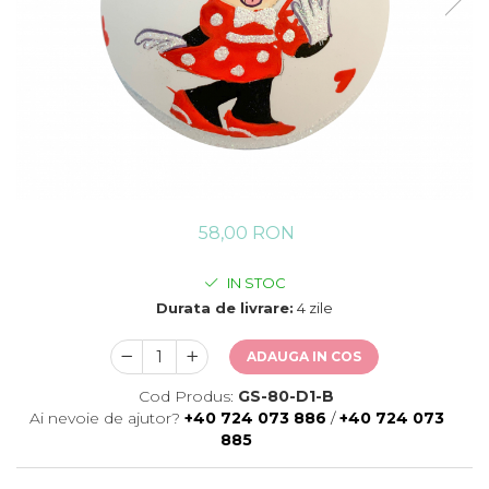
58,00 RON
IN STOC
Durata de livrare:
4 zile
ADAUGA IN COS
Cod Produs:
GS-80-D1-B
Ai nevoie de ajutor?
+40 724 073 886
/
+40 724 073
885