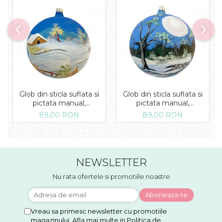
Glob din sticla suflata si
Glob din sticla suflata si
pictata manual,
pictata manual,
Argcoms, Fabrica lui Mos
Argcoms, Fabrica lui Mos
89,00 RON
89,00 RON
Craciun, Iarna pe ulita,
Craciun, Peisaj de iarna in
Multicolor, Fond albastru,
padure, Multicolor, Fond
120 mm, Sferic
albastru, 120 mm, Sferic
NEWSLETTER
Nu rata ofertele si promotiile noastre
Vreau sa primesc newsletter cu promotiile
magazinului. Afla mai multe in
Politica de