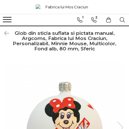
1
2
Globuri sferice
Seturi
Ø120
Sferice
Glob din sticla suflata si pictata manual,
Argcoms, Fabrica lui Mos Craciun,
Ø100
Ovale
Personalizabil, Minnie Mouse, Multicolor,
Fond alb, 80 mm, Sferic
Ø80
Ø70
Ø60
Conice
Ø55
Ø45
Martha Stewart
Jumbo