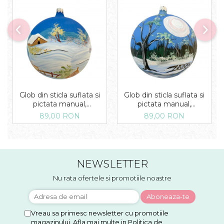
Glob din sticla suflata si
Glob din sticla suflata si
pictata manual,
pictata manual,
Argcoms, Fabrica lui Mos
Argcoms, Fabrica lui Mos
89,00 RON
89,00 RON
Craciun, Iarna pe ulita,
Craciun, Peisaj de iarna in
Multicolor, Fond albastru,
padure, Multicolor, Fond
120 mm, Sferic
albastru, 120 mm, Sferic
NEWSLETTER
Nu rata ofertele si promotiile noastre
Vreau sa primesc newsletter cu promotiile
magazinului. Afla mai multe in
Politica de