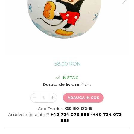
58,00 RON
IN STOC
Durata de livrare:
4 zile
ADAUGA IN COS
Cod Produs:
GS-80-D2-B
Ai nevoie de ajutor?
+40 724 073 886
/
+40 724 073
885