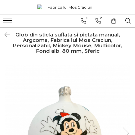
1
2
Globuri sferice
Seturi
Ø120
Sferice
Glob din sticla suflata si pictata manual,
Argcoms, Fabrica lui Mos Craciun,
Ø100
Ovale
Personalizabil, Mickey Mouse, Multicolor,
Fond alb, 80 mm, Sferic
Ø80
Ø70
Ø60
Conice
Ø55
Ø45
Martha Stewart
Jumbo