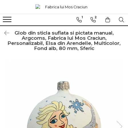
1
2
Globuri sferice
Seturi
Ø120
Sferice
Glob din sticla suflata si pictata manual,
Argcoms, Fabrica lui Mos Craciun,
Ø100
Ovale
Personalizabil, Elsa din Arendelle, Multicolor,
Fond alb, 80 mm, Sferic
Ø80
Ø70
Ø60
Conice
Ø55
Ø45
Martha Stewart
Jumbo