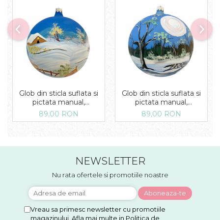
Glob din sticla suflata si
Glob din sticla suflata si
pictata manual,
pictata manual,
Argcoms, Fabrica lui Mos
Argcoms, Fabrica lui Mos
89,00 RON
89,00 RON
Craciun, Iarna pe ulita,
Craciun, Peisaj de iarna in
Multicolor, Fond albastru,
padure, Multicolor, Fond
120 mm, Sferic
albastru, 120 mm, Sferic
NEWSLETTER
Nu rata ofertele si promotiile noastre
Vreau sa primesc newsletter cu promotiile
magazinului. Afla mai multe in
Politica de