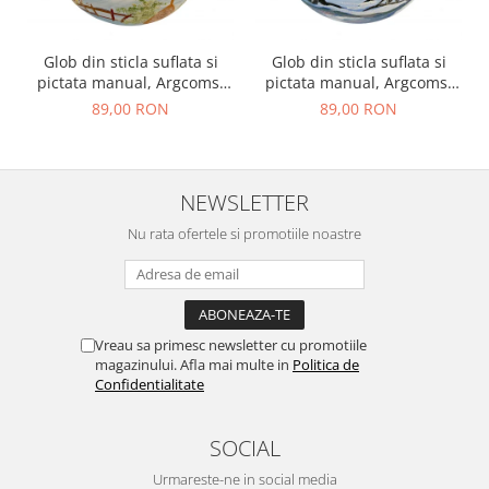
Glob din sticla suflata si
Glob din sticla suflata si
pictata manual, Argcoms,
pictata manual, Argcoms,
Fabrica lui Mos Craciun,
Fabrica lui Mos Craciun,
89,00 RON
89,00 RON
Iarna pe ulita, Multicolor,
Peisaj de iarna in padure,
Fond albastru, 120 mm,
Multicolor, Fond albastru,
Sferic
120 mm, Sferic
NEWSLETTER
Nu rata ofertele si promotiile noastre
Vreau sa primesc newsletter cu promotiile
magazinului. Afla mai multe in
Politica de
Confidentialitate
SOCIAL
Urmareste-ne in social media