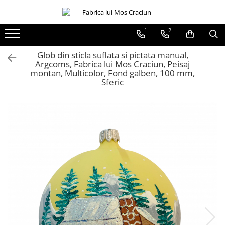
1
2
Globuri sferice
Seturi
Ø120
Sferice
Glob din sticla suflata si pictata manual,
Argcoms, Fabrica lui Mos Craciun, Peisaj
Ø100
Ovale
montan, Multicolor, Fond galben, 100 mm,
Sferic
Ø80
Ø70
Ø60
Conice
Ø55
Ø45
Martha Stewart
Jumbo