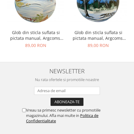
Glob din sticla suflata si
Glob din sticla suflata si
pictata manual, Argcoms,
pictata manual, Argcoms,
Fabrica lui Mos Craciun,
Fabrica lui Mos Craciun,
89,00 RON
89,00 RON
Iarna pe ulita, Multicolor,
Peisaj de iarna in padure,
Fond albastru, 120 mm,
Multicolor, Fond albastru,
Sferic
120 mm, Sferic
NEWSLETTER
Nu rata ofertele si promotiile noastre
Vreau sa primesc newsletter cu promotiile
magazinului. Afla mai multe in
Politica de
Confidentialitate