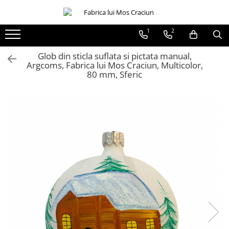
1
2
Globuri sferice
Seturi
Ø120
Sferice
Glob din sticla suflata si pictata manual,
Argcoms, Fabrica lui Mos Craciun, Multicolor,
Ø100
Ovale
80 mm, Sferic
Ø80
Ø70
Ø60
Conice
Ø55
Ø45
Martha Stewart
Jumbo