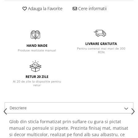
Adauga la Favorite
Cere informatii
LIVRARE GRATUITA
HAND MADE
Pentru comenzi mai mari de 300
Produse realizate manual
RON
RETUR 20 ZILE
Ai 20 de zile la dispozitie pentru
retur
Descriere
Glob din sticla formatizat prin suflare cu gura si pictat
manual cu pensule si pipete. Prezinta finisaj mat, matisat
si decor multicolor, realizat pe fond alb sau albastru, ce