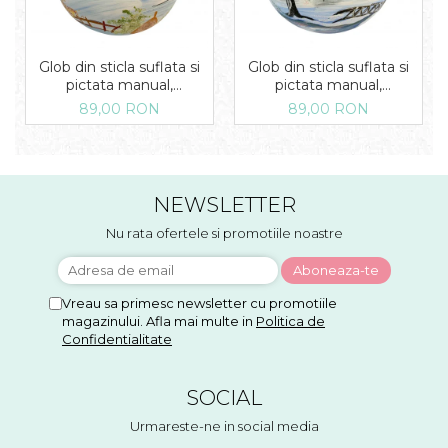
Glob din sticla suflata si
Glob din sticla suflata si
pictata manual,
pictata manual,
Argcoms, Fabrica lui Mos
Argcoms, Fabrica lui Mos
89,00 RON
89,00 RON
Craciun, Iarna pe ulita,
Craciun, Peisaj de iarna in
Multicolor, Fond albastru,
padure, Multicolor, Fond
120 mm, Sferic
albastru, 120 mm, Sferic
NEWSLETTER
Nu rata ofertele si promotiile noastre
Vreau sa primesc newsletter cu promotiile
magazinului. Afla mai multe in
Politica de
Confidentialitate
SOCIAL
Urmareste-ne in social media