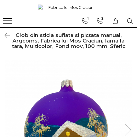
1
2
Globuri sferice
Seturi
Ø120
Sferice
Glob din sticla suflata si pictata manual,
Argcoms, Fabrica lui Mos Craciun, Iarna la
Ø100
Ovale
tara, Multicolor, Fond mov, 100 mm, Sferic
Ø80
Ø70
Ø60
Conice
Ø55
Ø45
Martha Stewart
Jumbo