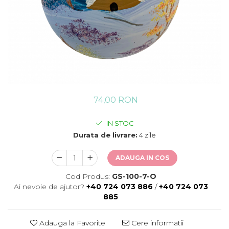
74,00 RON
IN STOC
Durata de livrare:
4 zile
ADAUGA IN COS
Cod Produs:
GS-100-7-O
Ai nevoie de ajutor?
+40 724 073 886
/
+40 724 073
885
Adauga la Favorite
Cere informatii