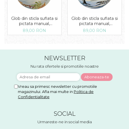
Glob din sticla suflata si
Glob din sticla suflata si
pictata manual,
pictata manual,
Argcoms, Fabrica lui Mos
Argcoms, Fabrica lui Mos
89,00 RON
89,00 RON
Craciun, Iarna pe ulita,
Craciun, Peisaj de iarna in
Multicolor, Fond albastru,
padure, Multicolor, Fond
120 mm, Sferic
albastru, 120 mm, Sferic
NEWSLETTER
Nu rata ofertele si promotiile noastre
Vreau sa primesc newsletter cu promotiile
magazinului. Afla mai multe in
Politica de
Confidentialitate
SOCIAL
Urmareste-ne in social media