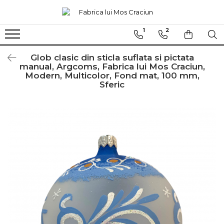
1
2
Globuri sferice
Seturi
Ø120
Sferice
Glob clasic din sticla suflata si pictata
manual, Argcoms, Fabrica lui Mos Craciun,
Ø100
Ovale
Modern, Multicolor, Fond mat, 100 mm,
Sferic
Ø80
Ø70
Ø60
Conice
Ø55
Ø45
Martha Stewart
Jumbo