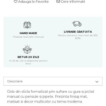
Adauga la Favorite
Cere informatii
LIVRARE GRATUITA
HAND MADE
Pentru comenzi mai mari de 300
Produse realizate manual
RON
RETUR 20 ZILE
Ai 20 de zile la dispozitie pentru
retur
Descriere
Glob din sticla formatizat prin suflare cu gura si pictat
manual cu pensule si pipete. Prezinta finisaj mat,
matisat si decor multicolor cu tema moderna.