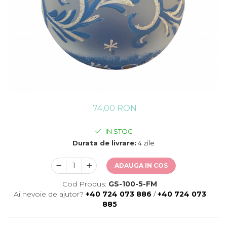
74,00 RON
IN STOC
Durata de livrare:
4 zile
ADAUGA IN COS
Cod Produs:
GS-100-5-FM
Ai nevoie de ajutor?
+40 724 073 886
/
+40 724 073
885