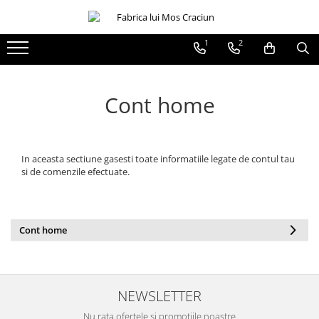
1
2
Globuri sferice
Seturi
Ø120
Sferice
Cont home
Ø100
Ovale
Ø80
Ø70
Ø60
Conice
In aceasta sectiune gasesti toate informatiile legate de contul tau
si de comenzile efectuate.
Ø55
Ø45
Martha Stewart
Cont home
Jumbo
NEWSLETTER
Nu rata ofertele si promotiile noastre