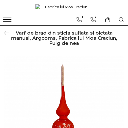
1
2
Globuri sferice
Seturi
Ø120
Sferice
Varf de brad din sticla suflata si pictata
manual, Argcoms, Fabrica lui Mos Craciun,
Ø100
Ovale
Fulg de nea
Ø80
Ø70
Ø60
Conice
Ø55
Ø45
Martha Stewart
Jumbo