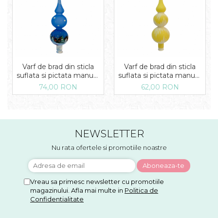
Varf de brad din sticla
Varf de brad din sticla
suflata si pictata manual,
suflata si pictata manual,
Argcoms, Fabrica lui Mos
Argcoms, Fabrica lui Mos
74,00 RON
62,00 RON
Craciun, Peisaj de iarna,
Craciun, Turturi
Multicolor
NEWSLETTER
Nu rata ofertele si promotiile noastre
Vreau sa primesc newsletter cu promotiile
magazinului. Afla mai multe in
Politica de
Confidentialitate