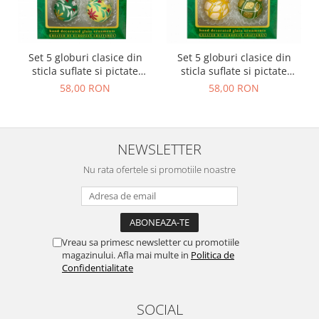
Set 5 globuri clasice din
Set 5 globuri clasice din
sticla suflate si pictate
sticla suflate si pictate
manual, Argcoms, Fabrica
manual, Argcoms, Fabrica
58,00 RON
58,00 RON
lui Mos Craciun, Model 1,
lui Mos Craciun, Model 3,
Multicolore, 60 mm, Sferice
Multicolore, 60 mm, Sferice
NEWSLETTER
Nu rata ofertele si promotiile noastre
Vreau sa primesc newsletter cu promotiile
magazinului. Afla mai multe in
Politica de
Confidentialitate
SOCIAL