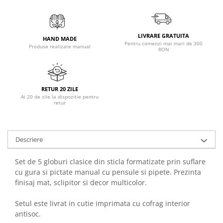
LIVRARE GRATUITA
HAND MADE
Pentru comenzi mai mari de 300
Produse realizate manual
RON
RETUR 20 ZILE
Ai 20 de zile la dispozitie pentru
retur
Descriere
Set de 5 globuri clasice din sticla formatizate prin suflare
cu gura si pictate manual cu pensule si pipete. Prezinta
finisaj mat, sclipitor si decor multicolor.
Setul este livrat in cutie imprimata cu cofrag interior
antisoc.