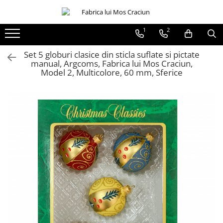
1
2
Globuri sferice
Seturi
Ø120
Sferice
Set 5 globuri clasice din sticla suflate si pictate
manual, Argcoms, Fabrica lui Mos Craciun,
Ø100
Ovale
Model 2, Multicolore, 60 mm, Sferice
Ø80
Ø70
Ø60
Conice
Ø55
Ø45
Martha Stewart
Jumbo