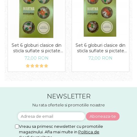
Set 6 globuri clasice din
Set 6 globuri clasice din
sticla suflate si pictate
sticla suflate si pictate
manual, Argcoms,
manual, Argcoms,
72,00 RON
72,00 RON
Fabrica lui Mos Craciun,
Fabrica lui Mos Craciun,
Martha Stewart, Model 1,
Martha Stewart, Model 2,
Multicolore, 60 mm,
Multicolore, 60 mm,
Sferice
Sferice
NEWSLETTER
Nu rata ofertele si promotiile noastre
Vreau sa primesc newsletter cu promotiile
magazinului. Afla mai multe in
Politica de