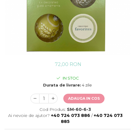
72,00 RON
IN STOC
Durata de livrare:
4 zile
ADAUGA IN COS
Cod Produs:
SM-60-6-3
Ai nevoie de ajutor?
+40 724 073 886
/
+40 724 073
885