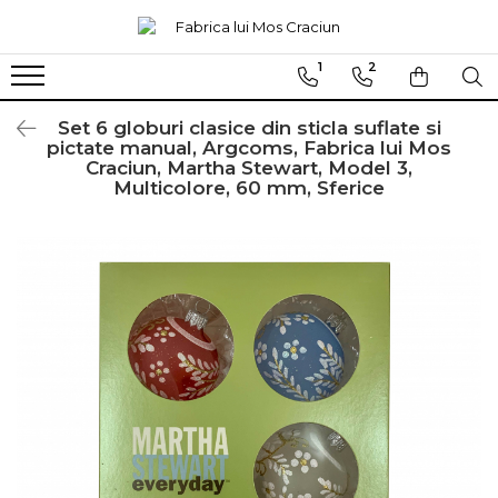
1
2
Globuri sferice
Seturi
Ø120
Sferice
Set 6 globuri clasice din sticla suflate si
pictate manual, Argcoms, Fabrica lui Mos
Ø100
Ovale
Craciun, Martha Stewart, Model 3,
Multicolore, 60 mm, Sferice
Ø80
Ø70
Ø60
Conice
Ø55
Ø45
Martha Stewart
Jumbo