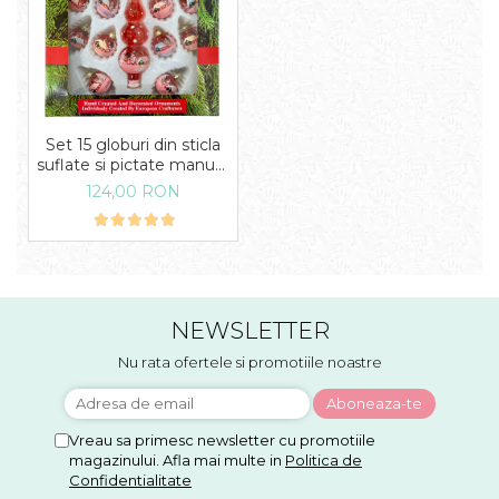
Set 15 globuri din sticla
suflate si pictate manual,
Argcoms, Fabrica lui Mos
124,00 RON
Craciun, Peisaj de iarna,
Multicolore, Fond rosu,
40 mm, Sferice
NEWSLETTER
Nu rata ofertele si promotiile noastre
Vreau sa primesc newsletter cu promotiile
magazinului. Afla mai multe in
Politica de
Confidentialitate