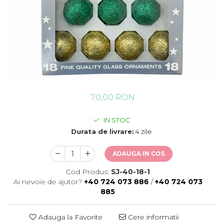
70,00 RON
IN STOC
Durata de livrare:
4 zile
ADAUGA IN COS
Cod Produs:
SJ-40-18-1
Ai nevoie de ajutor?
+40 724 073 886
/
+40 724 073
885
Adauga la Favorite
Cere informatii