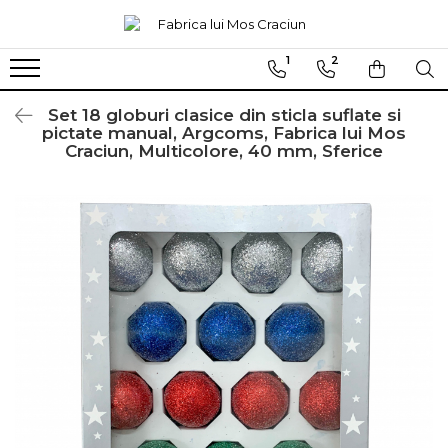
1
2
Globuri sferice
Seturi
Ø120
Sferice
Set 18 globuri clasice din sticla suflate si
pictate manual, Argcoms, Fabrica lui Mos
Ø100
Ovale
Craciun, Multicolore, 40 mm, Sferice
Ø80
Ø70
Ø60
Conice
Ø55
Ø45
Martha Stewart
Jumbo