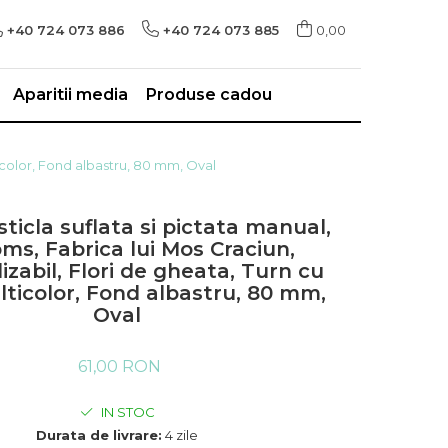
+40 724 073 886
+40 724 073 885
0,00
Aparitii media
Produse cadou
ticolor, Fond albastru, 80 mm, Oval
sticla suflata si pictata manual,
ms, Fabrica lui Mos Craciun,
izabil, Flori de gheata, Turn cu
lticolor, Fond albastru, 80 mm,
Oval
61,00 RON
IN STOC
Durata de livrare:
4 zile