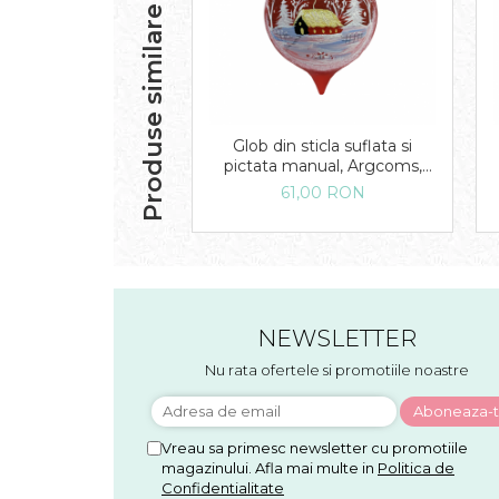
Produse similare
Glob din sticla suflata si
pictata manual, Argcoms,
Fabrica lui Mos Craciun,
61,00 RON
Personalizabil, Flori de
gheata, Casa padurarului,
Multicolor, Fond rosu, 80
mm, Oval
NEWSLETTER
Nu rata ofertele si promotiile noastre
Vreau sa primesc newsletter cu promotiile
magazinului. Afla mai multe in
Politica de
Confidentialitate