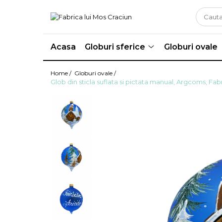
Globuri sferice
Seturi
Acasa
Globuri sferice
Globuri ovale
Ø120
Sferice
Ø100
Ovale
Home /
Globuri ovale /
Glob din sticla suflata si pictata manual, Argcoms, Fab
Ø80
Ø70
Ø60
Conice
Ø55
Ø45
Martha Stewart
Jumbo