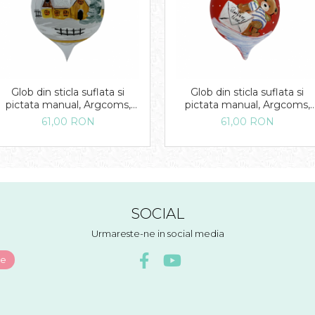
Glob din sticla suflata si
Glob din sticla suflata si
pictata manual, Argcoms,
pictata manual, Argcoms,
Fabrica lui Mos Craciun,
Fabrica lui Mos Craciun,
61,00 RON
61,00 RON
Personalizabil, Flori de
Personalizabil, Flori de
gheata, Peisaj rustic,
gheata, Ursulet, Multicolor,
Multicolor, Fond alb, 80 mm,
Fond rosu, 80 mm, Oval
Oval
SOCIAL
Urmareste-ne in social media