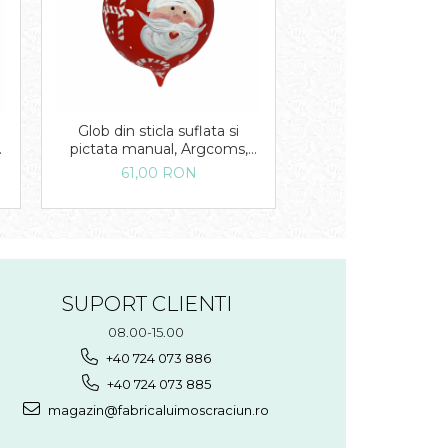
Glob din sticla suflata si
pictata manual, Argcoms,
Fabrica lui Mos Craciun,
61,00 RON
Personalizabil, Flori de
gheata, Mos Craciun,
Rosu/Alb, 80 mm, Oval
SUPORT CLIENTI
08.00-15.00
+40 724 073 886
+40 724 073 885
magazin@fabricaluimoscraciun.ro