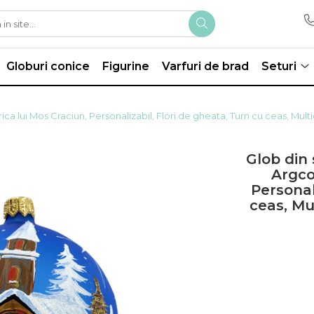
Globuri conice
Figurine
Varfuri de brad
Seturi
rica lui Mos Craciun, Personalizabil, Flori de gheata, Turn cu ceas, Mul
Glob din 
Argco
Personal
ceas, Mu