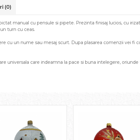
ri
(0)
 pictat manual cu pensule si pipete. Prezinta finisaj lucios, cu iriz
a un turn cu ceas.
gere cu un nume sau mesaj scurt. Dupa plasarea comenzii vei fi cont
re universala care indeamna la pace si buna intelegere, oriunde t